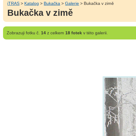
iTRAS
>
Katalog
>
Bukačka
>
Galerie
> Bukačka v zimě
Bukačka v zimě
Zobrazuji
fotku č.
14
z celkem
18 fotek
v této galerii.