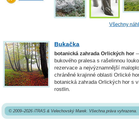
Všechny náhl
Bukačka
botanická zahrada Orlických hor
—
bukového pralesa s rašelinnou louko
rezervace a nejvýznamnější malopl
chráněné krajinné oblasti Orlické ho
botanická zahrada Orlických hor s v
rostlin.
© 2009–2026 iTRAS & Velechovský Marek. Všechna práva vyhrazena.