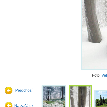
Foto:
Ve
Předchozí
Na začátek