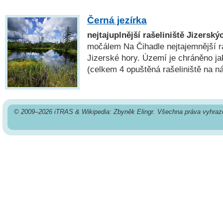
Černá jezírka
nejtajuplnější rašeliniště Jizerský
močálem Na Čihadle nejtajemnější r
Jizerské hory. Území je chráněno ja
(celkem 4 opuštěná rašeliniště na ná
© 2009–2026 iTRAS & Wikipedia: Zbyněk Elingr. Všechna práva vyhraz