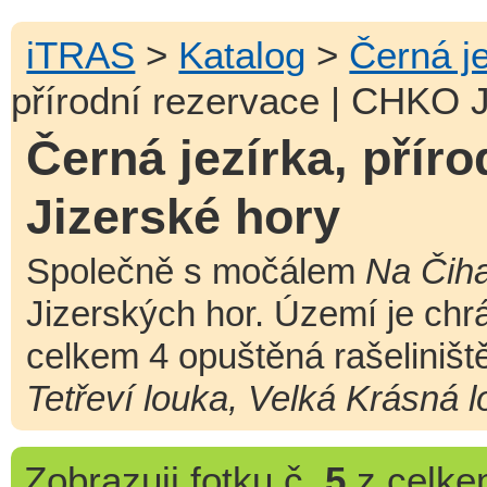
iTRAS
>
Katalog
>
Černá j
přírodní rezervace | CHKO J
Černá jezírka, přír
Jizerské hory
Společně s močálem
Na Čih
Jizerských hor. Území je ch
celkem 4 opuštěná rašeliništ
Tetřeví louka, Velká Krásná 
Zobrazuji
fotku č.
5
z celk