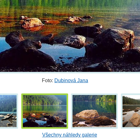
Foto:
Dubinová Jana
Všechny náhledy galerie