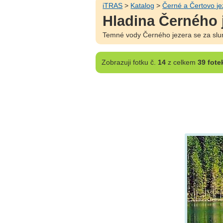
iTRAS
>
Katalog
>
Černé a Čertovo je
Hladina Černého 
Temné vody Černého jezera se za slu
Zobrazuji
fotku č.
14
z celkem
39 fote