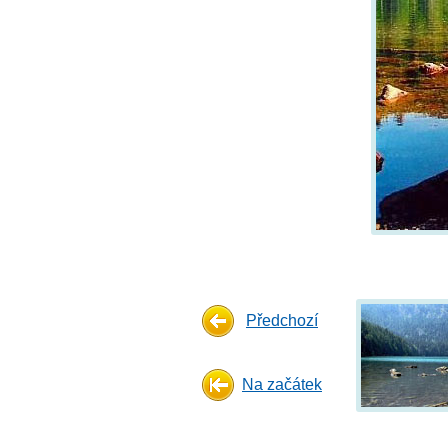
Předchozí
Na začátek