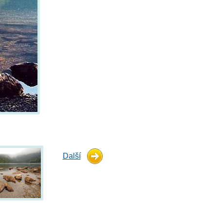
Další