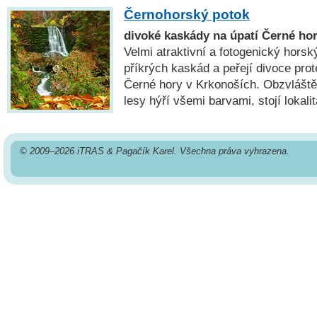
Černohorský potok
divoké kaskády na úpatí Černé ho
Velmi atraktivní a fotogenický horsk
příkrých kaskád a peřejí divoce pro
Černé hory v Krkonoších. Obzvláště
lesy hýří všemi barvami, stojí lokali
© 2009–2026 iTRAS & Pagačík Karel. Všechna práva vyhrazena.