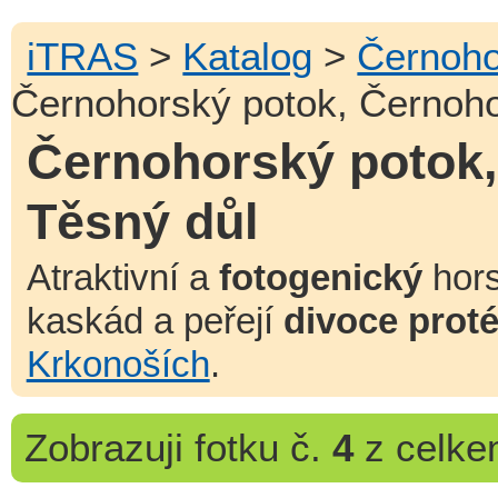
iTRAS
>
Katalog
>
Černoho
Černohorský potok, Černoho
Černohorský potok,
Těsný důl
Atraktivní a
fotogenický
hors
kaskád a peřejí
divoce prot
Krkonoších
.
Zobrazuji
fotku č.
4
z celk