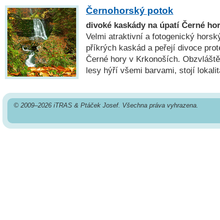
Černohorský potok
divoké kaskády na úpatí Černé ho
Velmi atraktivní a fotogenický horsk
příkrých kaskád a peřejí divoce pro
Černé hory v Krkonoších. Obzvláště
lesy hýří všemi barvami, stojí lokali
© 2009–2026 iTRAS & Ptáček Josef. Všechna práva vyhrazena.