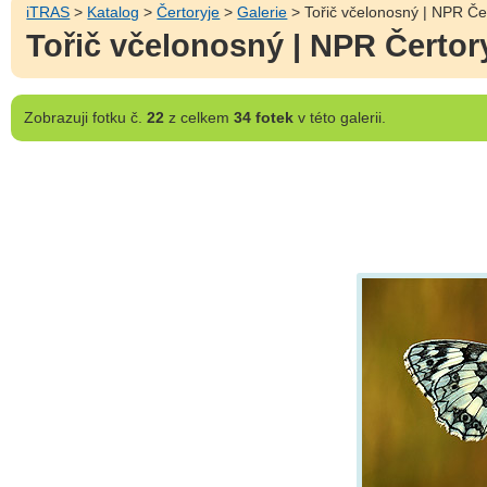
iTRAS
>
Katalog
>
Čertoryje
>
Galerie
> Tořič včelonosný | NPR Čer
Tořič včelonosný | NPR Čertory
Zobrazuji
fotku č.
22
z celkem
34 fotek
v této galerii.