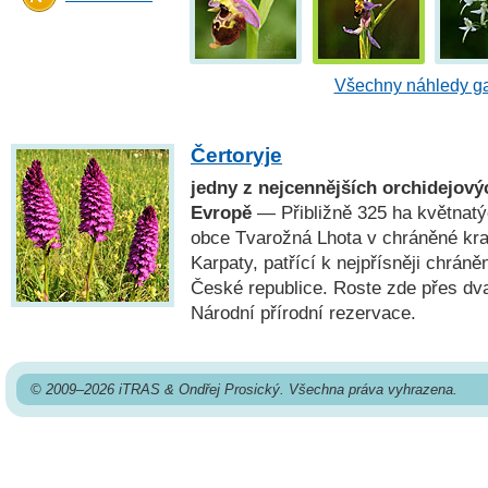
Všechny náhledy ga
Čertoryje
jedny z nejcennějších orchidejovýc
Evropě
— Přibližně 325 ha květnatý
obce Tvarožná Lhota v chráněné kraj
Karpaty, patřící k nejpřísněji chrá
České republice. Roste zde přes dva
Národní přírodní rezervace.
© 2009–2026 iTRAS & Ondřej Prosický. Všechna práva vyhrazena.