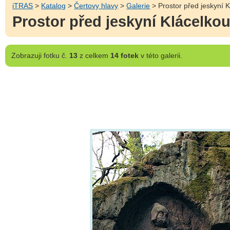
iTRAS
>
Katalog
>
Čertovy hlavy
>
Galerie
> Prostor před jeskyní 
Prostor před jeskyní Klácelko
Zobrazuji
fotku č.
13
z celkem
14 fotek
v této galerii.