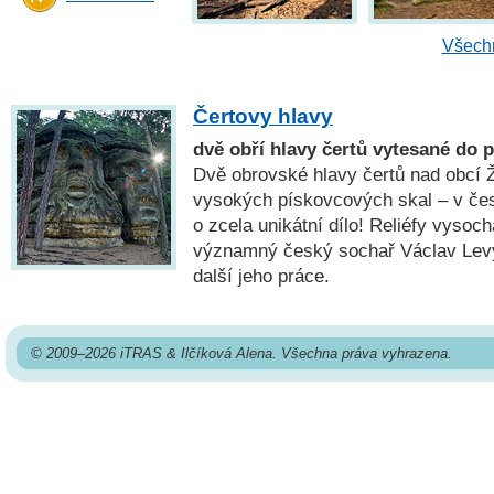
Všechn
Čertovy hlavy
dvě obří hlavy čertů vytesané do 
Dvě obrovské hlavy čertů nad obcí 
vysokých pískovcových skal – v če
o zcela unikátní dílo! Reliéfy vysoc
významný český sochař Václav Levý;
další jeho práce.
© 2009–2026 iTRAS & Ilčíková Alena. Všechna práva vyhrazena.