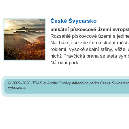
České Švýcarsko
unikátní pískovcové území evrops
Rozsáhlé pískovcové území s jedin
Nacházejí se zde četná skalní měst
roklemi, vysoké skalní stěny, věže, 
nichž Pravčická brána se stala symb
Národní park.
© 2009–2026 iTRAS & Archiv Správy národního parku České Švýcarsko
vyhrazena.