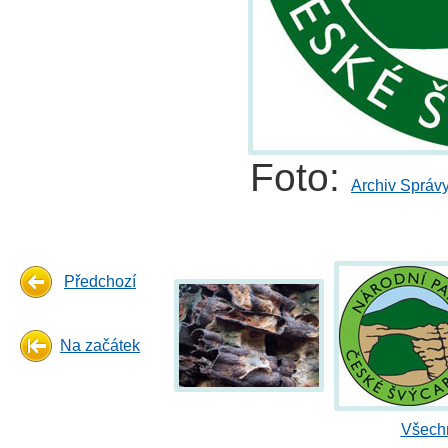
Foto:
Archiv Správ
Předchozí
Na začátek
Všechn