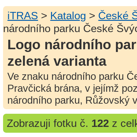
iTRAS
>
Katalog
>
České 
národního parku České Švýc
Logo národního par
zelená varianta
Ve znaku národního parku Č
Pravčická brána, v jejímž po
národního parku, Růžovský v
Zobrazuji
fotku č.
122
z ce