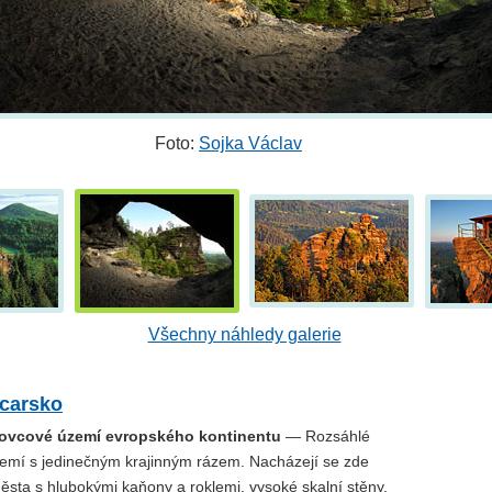
Foto:
Sojka Václav
Všechny náhledy galerie
carsko
kovcové území evropského kontinentu
— Rozsáhlé
emí s jedinečným krajinným rázem. Nacházejí se zde
ěsta s hlubokými kaňony a roklemi, vysoké skalní stěny,