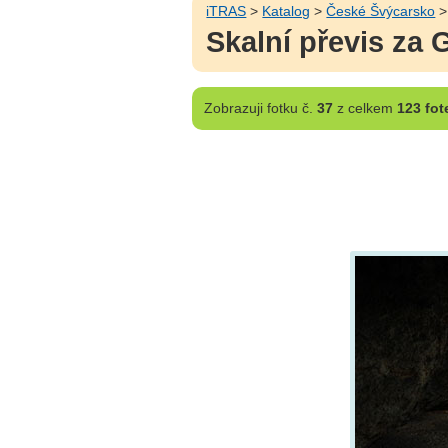
iTRAS
>
Katalog
>
České Švýcarsko
Skalní převis za 
Zobrazuji
fotku č.
37
z celkem
123 fot