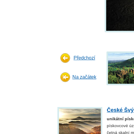
Předchozí
Na začátek
České Švý
unikátní pís
pískovcové úz
četná skalní m