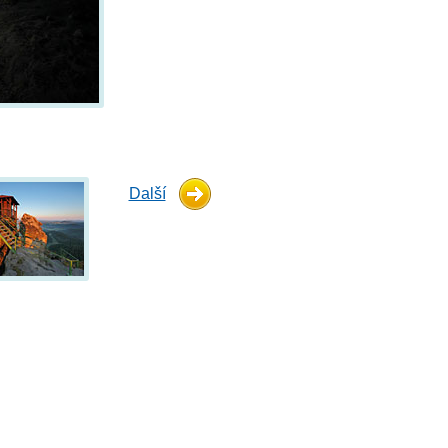
Další