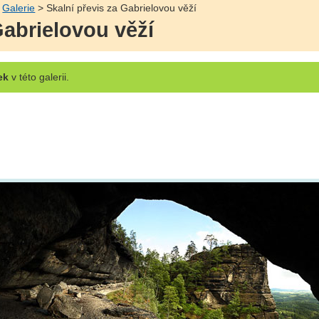
>
Galerie
> Skalní převis za Gabrielovou věží
Gabrielovou věží
ek
v této galerii.