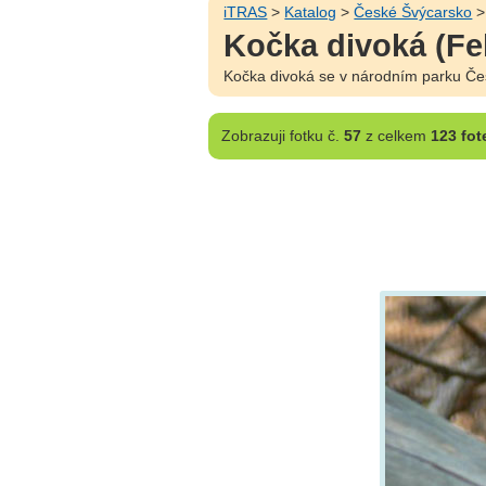
iTRAS
>
Katalog
>
České Švýcarsko
Kočka divoká (Feli
Kočka divoká se v národním parku Čes
Zobrazuji
fotku č.
57
z celkem
123 fot