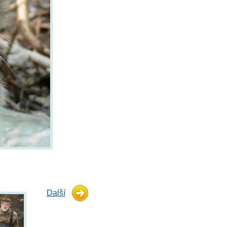
Další