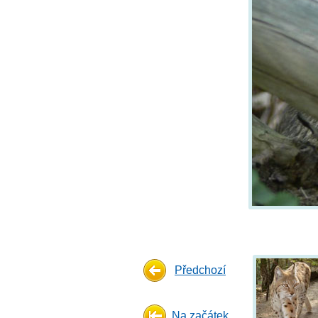
Předchozí
Na začátek