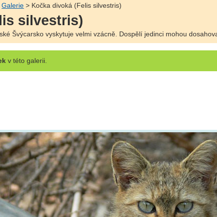
>
Galerie
> Kočka divoká (Felis silvestris)
s silvestris)
ké Švýcarsko vyskytuje velmi vzácně. Dospělí jedinci mohou dosahova
ek
v této galerii.