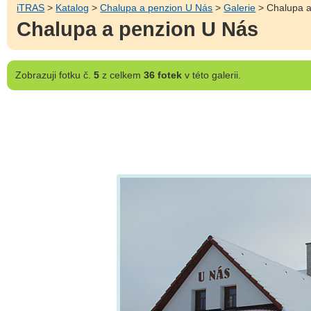
iTRAS
>
Katalog
>
Chalupa a penzion U Nás
>
Galerie
> Chalupa a
Chalupa a penzion U Nás
Zobrazuji
fotku č.
5
z celkem
36 fotek
v této galerii.