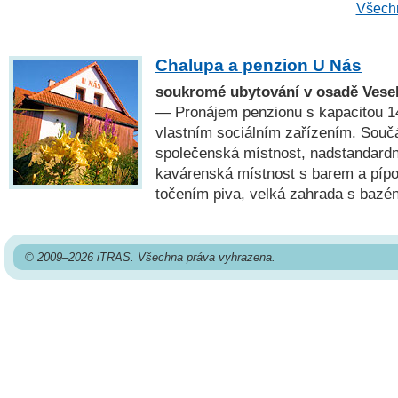
Všechn
Chalupa a penzion U Nás
soukromé ubytování v osadě Vese
— Pronájem penzionu s kapacitou 14
vlastním sociálním zařízením. Součá
společenská místnost, nadstandard
kavárenská místnost s barem a píp
točením piva, velká zahrada s bazé
© 2009–2026 iTRAS. Všechna práva vyhrazena.