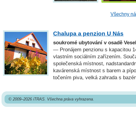
Všechny náh
Chalupa a penzion U Nás
soukromé ubytování v osadě Vese
— Pronájem penzionu s kapacitou 14
vlastním sociálním zařízením. Součá
společenská místnost, nadstandard
kavárenská místnost s barem a píp
točením piva, velká zahrada s bazé
© 2009–2026 iTRAS. Všechna práva vyhrazena.