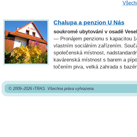
Všechn
Chalupa a penzion U Nás
soukromé ubytování v osadě Vese
— Pronájem penzionu s kapacitou 14
vlastním sociálním zařízením. Součá
společenská místnost, nadstandard
kavárenská místnost s barem a píp
točením piva, velká zahrada s bazé
© 2009–2026 iTRAS. Všechna práva vyhrazena.