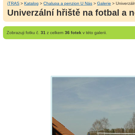
iTRAS
>
Katalog
>
Chalupa a penzion U Nás
>
Galerie
> Univerzáln
Univerzální hřiště na fotbal a
Zobrazuji
fotku č.
31
z celkem
36 fotek
v této galerii.