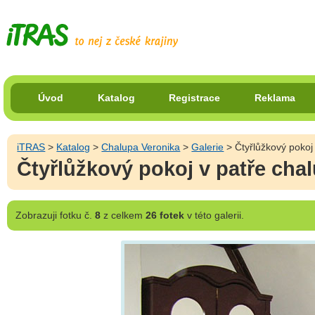
Úvod
Katalog
Registrace
Reklama
iTRAS
>
Katalog
>
Chalupa Veronika
>
Galerie
> Čtyřlůžkový pokoj
Čtyřlůžkový pokoj v patře cha
Zobrazuji
fotku č.
8
z celkem
26 fotek
v této galerii.