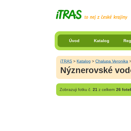
Úvod
Katalog
Reg
iTRAS
>
Katalog
>
Chalupa Veronika
Nýznerovské vod
Zobrazuji
fotku č.
21
z celkem
26 fote