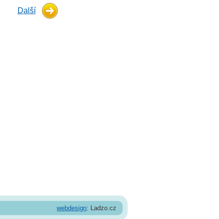
Další
webdesign
: Ladzo.cz