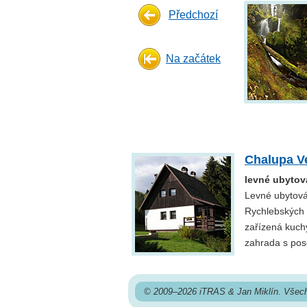
Předchozí
Na začátek
Chalupa V
levné ubytov
Levné ubytová
Rychlebských 
zařízená kuchy
zahrada s pos
© 2009–2026 iTRAS & Jan Miklín. Všech