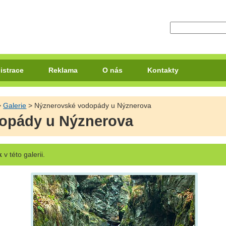
istrace
Reklama
O nás
Kontakty
>
Galerie
> Nýznerovské vodopády u Nýznerova
opády u Nýznerova
k
v této galerii.