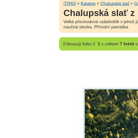
iTRAS
>
Katalog
>
Chalupská slať
>
G
Chalupská slať z 
Velké přechodové rašeliniště v jehož j
naučná stezka. Přírodní památka.
Zobrazuji
fotku č.
1
z celkem
7 fotek
v 