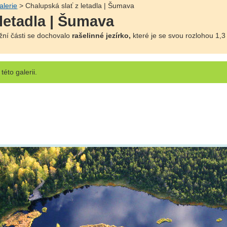
alerie
> Chalupská slať z letadla | Šumava
letadla | Šumava
ižní části se dochovalo
rašelinné jezírko,
které je se svou rozlohou 1,
této galerii.