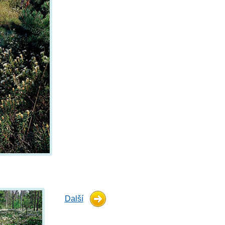
Další