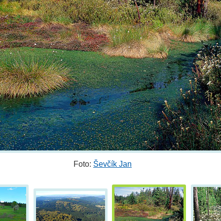
Foto:
Ševčík Jan