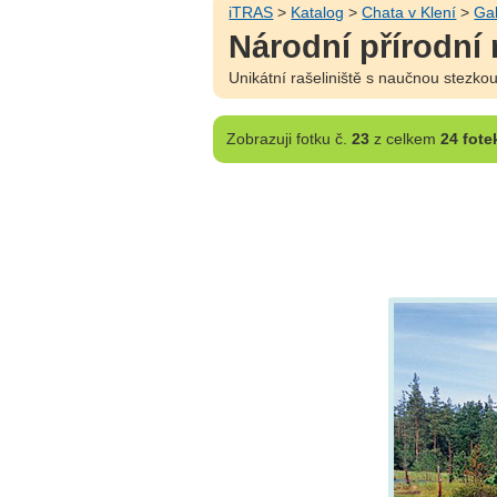
iTRAS
>
Katalog
>
Chata v Klení
>
Gal
Národní přírodní
Unikátní rašeliniště s naučnou stezko
Zobrazuji
fotku č.
23
z celkem
24 fote