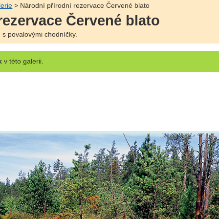
erie
> Národní přírodní rezervace Červené blato
 rezervace Červené blato
u s povalovými chodníčky.
k
v této galerii.