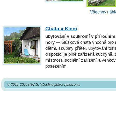
Všechny náhle
Chata v Klení
ubytování v soukromí v přírodní
hory
— 5lůžková chata vhodná pro r
dětmi, skupiny přátel, ubytování turi
dispozici je plně zařízená kuchyně, 
místnost, sociální zařízení a venko
posezením.
© 2009–2026 iTRAS. Všechna práva vyhrazena.