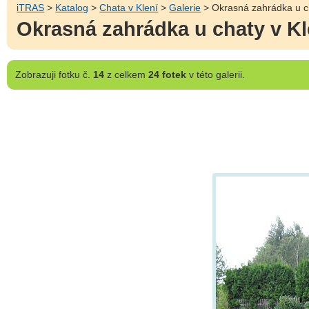
iTRAS
>
Katalog
>
Chata v Klení
>
Galerie
> Okrasná zahrádka u ch
Okrasná zahrádka u chaty v Kl
Zobrazuji
fotku č.
14
z celkem
24 fotek
v této galerii.