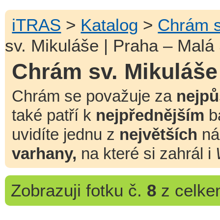
iTRAS
>
Katalog
>
Chrám s
sv. Mikuláše | Praha – Malá
Chrám sv. Mikuláše 
Chrám se považuje za
nejpů
také patří k
nejpřednějším
b
uvidíte jednu z
největších
nás
varhany,
na které si zahrál i
Zobrazuji
fotku č.
8
z celk