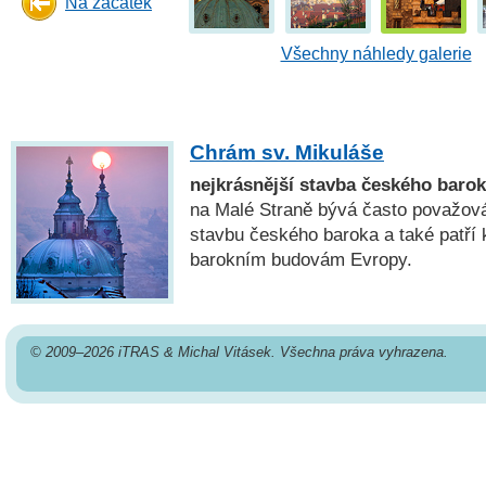
Na začátek
Všechny náhledy galerie
Chrám sv. Mikuláše
nejkrásnější stavba českého baro
na Malé Straně bývá často považová
stavbu českého baroka a také patří 
barokním budovám Evropy.
© 2009–2026 iTRAS & Michal Vitásek. Všechna práva vyhrazena.