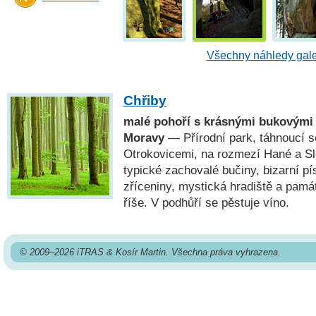
Všechny náhledy gale
Chřiby
malé pohoří s krásnými bukovými
Moravy
— Přírodní park, táhnoucí 
Otrokovicemi, na rozmezí Hané a Sl
typické zachovalé bučiny, bizarní p
zříceniny, mystická hradiště a pam
říše. V podhůří se pěstuje víno.
© 2009–2026 iTRAS & Kosír Martin. Všechna práva vyhrazena.