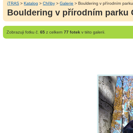
iTRAS
>
Katalog
>
Chřiby
>
Galerie
> Bouldering v přírodním parku
Bouldering v přírodním parku 
Zobrazuji
fotku č.
65
z celkem
77 fotek
v této galerii.