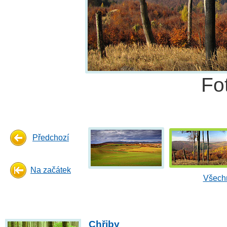
Fo
Předchozí
Na začátek
Všechn
Chřiby