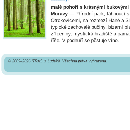
malé pohoří s krásnými bukovými
Moravy
— Přírodní park, táhnoucí 
Otrokovicemi, na rozmezí Hané a Sl
typické zachovalé bučiny, bizarní p
zříceniny, mystická hradiště a pam
říše. V podhůří se pěstuje víno.
© 2009–2026 iTRAS & Ludek9. Všechna práva vyhrazena.