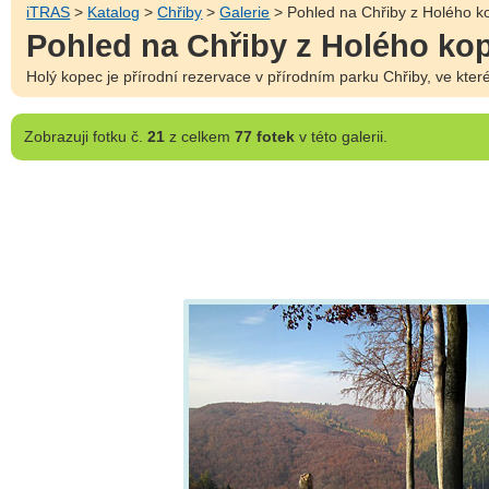
iTRAS
>
Katalog
>
Chřiby
>
Galerie
> Pohled na Chřiby z Holého k
Pohled na Chřiby z Holého ko
Holý kopec je přírodní rezervace v přírodním parku Chřiby, ve kter
Zobrazuji
fotku č.
21
z celkem
77 fotek
v této galerii.