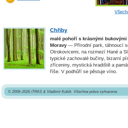
Všechn
Chřiby
malé pohoří s krásnými bukovými
Moravy
— Přírodní park, táhnoucí 
Otrokovicemi, na rozmezí Hané a Sl
typické zachovalé bučiny, bizarní p
zříceniny, mystická hradiště a pam
říše. V podhůří se pěstuje víno.
© 2009–2026 iTRAS & Vladimír Kubík. Všechna práva vyhrazena.