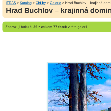
iTRAS
>
Katalog
>
Chřiby
>
Galerie
> Hrad Buchlov – krajinná domi
Hrad Buchlov – krajinná domin
Zobrazuji
fotku č.
36
z celkem
77 fotek
v této galerii.