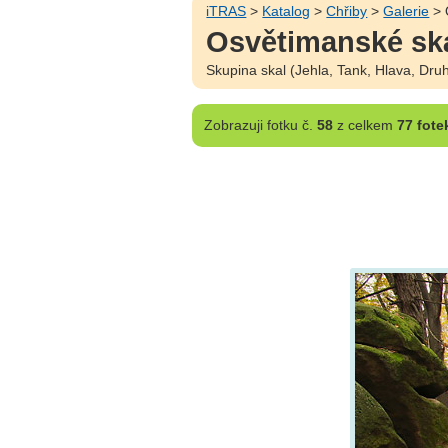
iTRAS
>
Katalog
>
Chřiby
>
Galerie
> 
Osvětimanské ská
Skupina skal (Jehla, Tank, Hlava, Dr
Zobrazuji
fotku č.
58
z celkem
77 fote