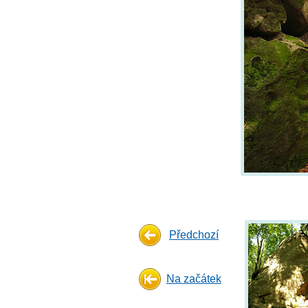
Předchozí
Na začátek