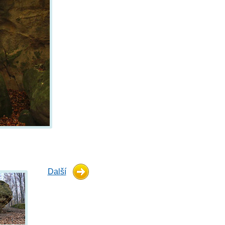
Další