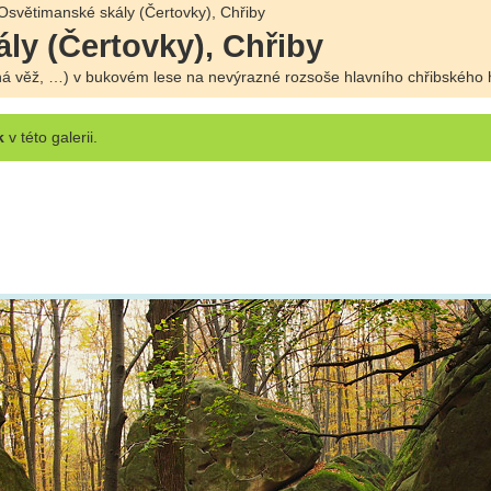
Osvětimanské skály (Čertovky), Chřiby
ly (Čertovky), Chřiby
uhá věž, …) v bukovém lese na nevýrazné rozsoše hlavního chřibského h
k
v této galerii.