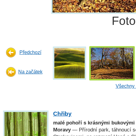
Fot
Předchozí
Na začátek
Všechny 
Chřiby
malé pohoří s krásnými bukovými
Moravy
— Přírodní park, táhnoucí 