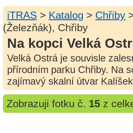
iTRAS
>
Katalog
>
Chřiby
(Železňák), Chřiby
Na kopci Velká Ostr
Velká Ostrá je souvisle zale
přírodním parku Chřiby. Na 
zajímavý skalní útvar Kalíšek
Zobrazuji
fotku č.
15
z cel