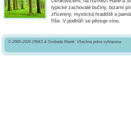
Otrokovicemi, na rozmezí Hané a Sl
typické zachovalé bučiny, bizarní p
zříceniny, mystická hradiště a pam
říše. V podhůří se pěstuje víno.
© 2009–2026 iTRAS & Svoboda Marek. Všechna práva vyhrazena.