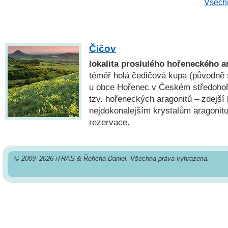
Všechn
Čičov
lokalita proslulého hořeneckého a
téměř holá čedičová kupa (původně 
u obce Hořenec v Českém středohoří
tzv. hořeneckých aragonitů – zdejší 
nejdokonalejším krystalům aragonitu
rezervace.
© 2009–2026 iTRAS & Řeřicha Daniel. Všechna práva vyhrazena.