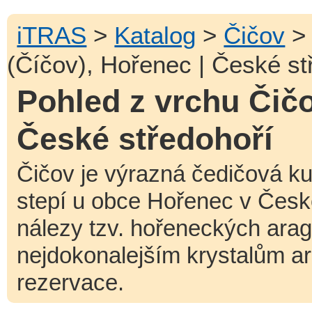
iTRAS
>
Katalog
>
Čičov
(Číčov), Hořenec | České st
Pohled z vrchu Čičo
České středohoří
Čičov je výrazná čedičová k
stepí u obce Hořenec v Česk
nálezy tzv. hořeneckých arago
nejdokonalejším krystalům ar
rezervace.