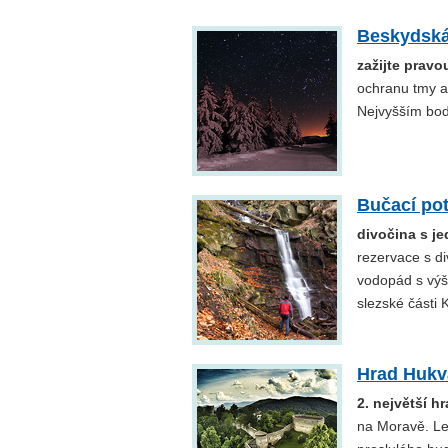
Beskydská
zažijte prav
ochranu tmy a
Nejvyšším bo
Bučací po
divočina s j
rezervace s d
vodopád s výš
slezské části 
Hrad Hukv
2. největší h
na Moravě. Le