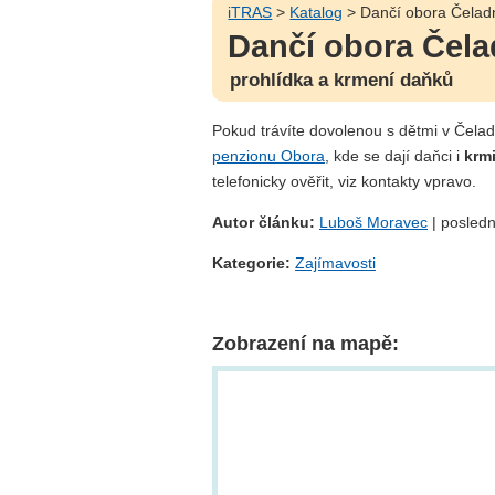
iTRAS
>
Katalog
> Dančí obora Čelad
Dančí obora Čel
prohlídka a krmení daňků
Pokud trávíte dovolenou s dětmi v Čelad
penzionu Obora
, kde se dají daňci i
krmi
telefonicky ověřit, viz kontakty vpravo.
Autor článku:
Luboš Moravec
| posledn
Kategorie:
Zajímavosti
Zobrazení na mapě: