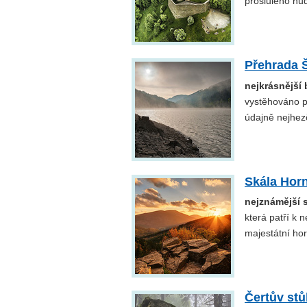
proslulého hu
Přehrada 
nejkrásnější
vystěhováno p
údajně nejhez
Skála Hor
nejznámější 
která patří k
majestátní ho
Čertův stů