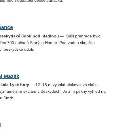
debního skladatele Leoše Janáčka.
Šance
 beskydské údolí pod hladinou
— Kvůli přehradě bylo
řes 700 občanů Starých Hamer. Pod vodou skončilo
čí beskydské údolí.
ní Mazák
skála Lysé hory
— 12–15 m vysoká pískovcová skála,
 nejznámějším skalám v Beskydech. Je z ní pěkný výhled na
ru Smrk.
l