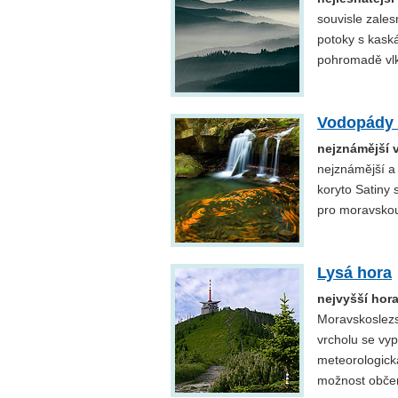
souvisle zales
potoky s kask
pohromadě vlk
Vodopády 
nejznámější
nejznámější a
koryto Satiny 
pro moravskou
Lysá hora
nejvyšší hor
Moravskoslezs
vrcholu se vy
meteorologická
možnost občer