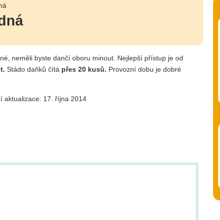
ná
adná
né, neměli byste dančí oboru minout. Nejlepší přístup je od
t.
Stádo daňků čítá
přes 20 kusů.
Provozní dobu je dobré
í aktualizace: 17. října 2014