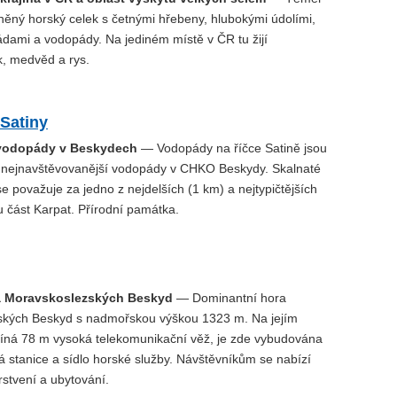
něný horský celek s četnými hřebeny, hlubokými údolími,
ádami a vodopády. Na jediném místě v ČR tu žijí
, medvěd a rys.
Satiny
 vodopády v Beskydech
— Vodopády na říčce Satině jsou
 nejnavštěvovanější vodopády v CHKO Beskydy. Skalnaté
se považuje za jedno z nejdelších (1 km) a nejtypičtějších
 část Karpat. Přírodní památka.
a Moravskoslezských Beskyd
— Dominantní hora
kých Beskyd s nadmořskou výškou 1323 m. Na jejím
píná 78 m vysoká telekomunikační věž, je zde vybudována
 stanice a sídlo horské služby. Návštěvníkům se nabízí
stvení a ubytování.