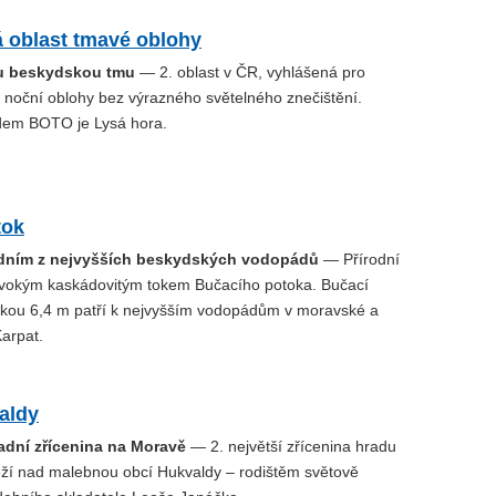
 oblast tmavé oblohy
ou beskydskou tmu
— 2. oblast v ČR, vyhlášená pro
 noční oblohy bez výrazného světelného znečištění.
dem BOTO je Lysá hora.
tok
edním z nejvyšších beskydských vodopádů
— Přírodní
ivokým kaskádovitým tokem Bučacího potoka. Bučací
kou 6,4 m patří k nejvyšším vodopádům v moravské a
Karpat.
aldy
radní zřícenina na Moravě
— 2. největší zřícenina hradu
ží nad malebnou obcí Hukvaldy – rodištěm světově