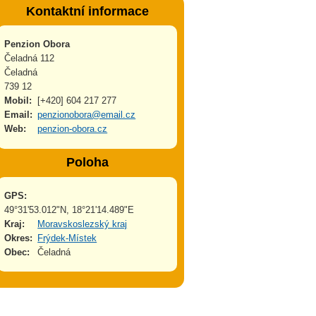
Kontaktní informace
Penzion Obora
Čeladná 112
Čeladná
739 12
Mobil:
[+420] 604 217 277
Email:
penzionobora@email.cz
Web:
penzion-obora.cz
Poloha
GPS:
49°31'53.012"N, 18°21'14.489"E
Kraj:
Moravskoslezský kraj
Okres:
Frýdek-Místek
Obec:
Čeladná