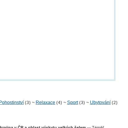
Pohostinství
(3)
~
Relaxace
(4)
~
Sport
(3)
~
Ubytování
(2)
 krajina v ČR a oblast výskytu velkých šelem
— Téměř