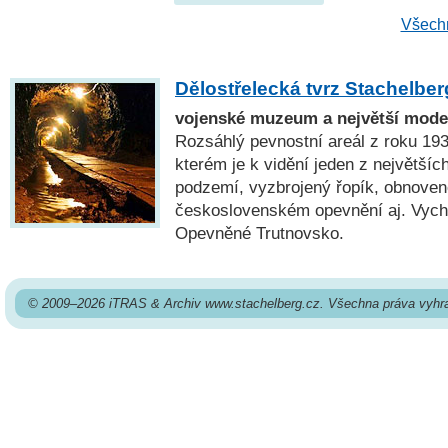
Všechn
Dělostřelecká tvrz Stachelber
vojenské muzeum a největší mode
Rozsáhlý pevnostní areál z roku 193
kterém je k vidění jeden z největšíc
podzemí, vyzbrojený řopík, obnoven
československém opevnění aj. Vych
Opevněné Trutnovsko.
© 2009–2026 iTRAS & Archiv www.stachelberg.cz. Všechna práva vyhr