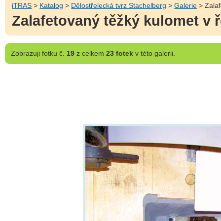
iTRAS
>
Katalog
>
Dělostřelecká tvrz Stachelberg
>
Galerie
> Zalaf
Zalafetovaný těžký kulomet v 
Zobrazuji
fotku č.
19
z celkem
23 fotek
v této galerii.