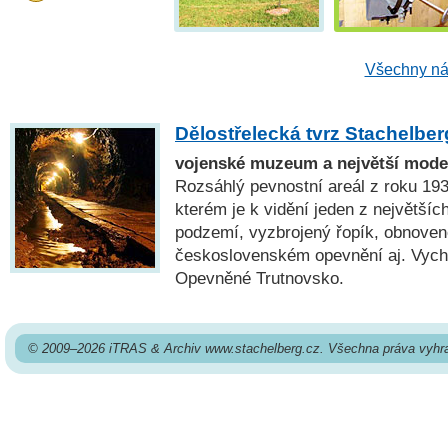
Všechny ná
Dělostřelecká tvrz Stachelber
vojenské muzeum a největší mode
Rozsáhlý pevnostní areál z roku 193
kterém je k vidění jeden z největšíc
podzemí, vyzbrojený řopík, obnoven
československém opevnění aj. Vych
Opevněné Trutnovsko.
© 2009–2026 iTRAS & Archiv www.stachelberg.cz. Všechna práva vyhr