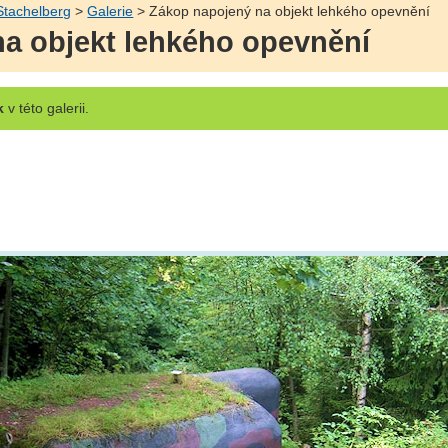
 Stachelberg
>
Galerie
> Zákop napojený na objekt lehkého opevnění
a objekt lehkého opevnění
k
v této galerii.