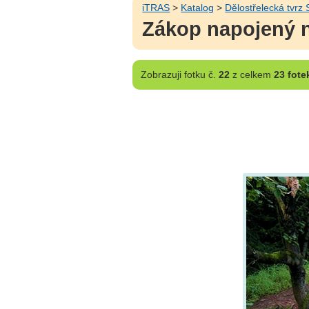
iTRAS
>
Katalog
>
Dělostřelecká tvrz
Zákop napojený n
Zobrazuji
fotku č.
22
z celkem
23 fote