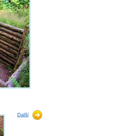
Další