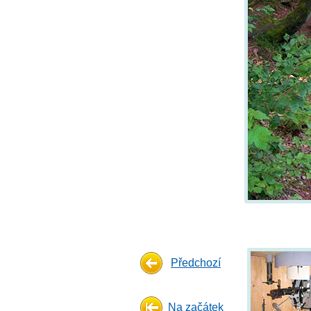
Předchozí
Na začátek