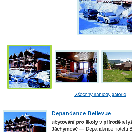
Všechny náhledy galerie
Depandance Bellevue
ubytování pro školy v přírodě a ly
Jáchymově
— Depandance hotelu B