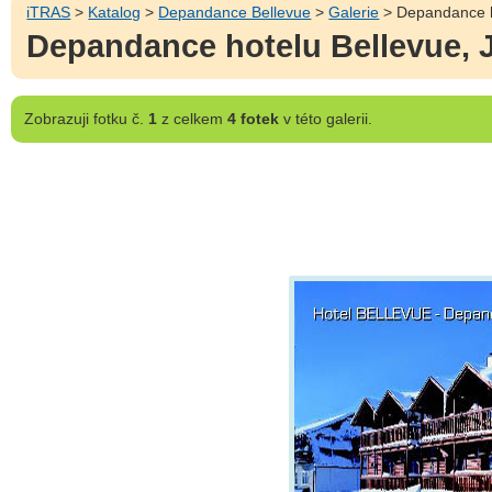
iTRAS
>
Katalog
>
Depandance Bellevue
>
Galerie
> Depandance h
Depandance hotelu Bellevue,
Zobrazuji
fotku č.
1
z celkem
4 fotek
v této galerii.