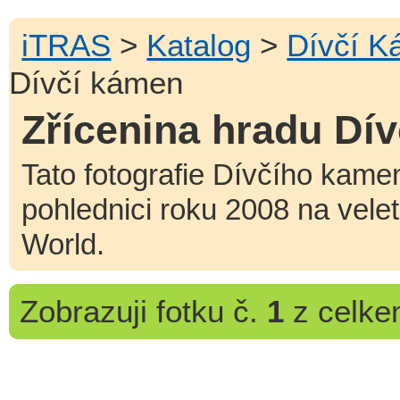
iTRAS
>
Katalog
>
Dívčí 
Dívčí kámen
Zřícenina hradu Dí
Tato fotografie Dívčího kame
pohlednici roku 2008 na vele
World.
Zobrazuji
fotku č.
1
z celk