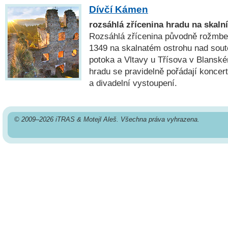
Dívčí Kámen
rozsáhlá zřícenina hradu na skaln
Rozsáhlá zřícenina původně rožmbe
1349 na skalnatém ostrohu nad so
potoka a Vltavy u Třísova v Blanské
hradu se pravidelně pořádají koncert
a divadelní vystoupení.
© 2009–2026 iTRAS & Motejl Aleš. Všechna práva vyhrazena.