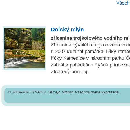
Všechn
Dolský mlýn
zřícenina trojkolového vodního ml
Zřícenina bývalého trojkolového vod
r. 2007 kulturní památka. Díky roma
říčky Kamenice v národním parku Č
zahrál v pohádkách Pyšná princezna
Ztracený princ aj.
© 2009–2026 iTRAS & Němejc Michal. Všechna práva vyhrazena.