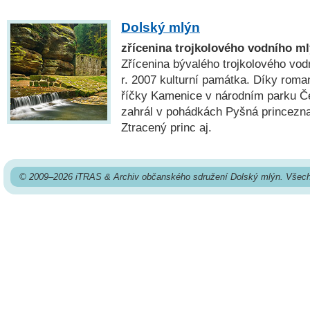
Dolský mlýn
zřícenina trojkolového vodního ml
Zřícenina bývalého trojkolového vod
r. 2007 kulturní památka. Díky roma
říčky Kamenice v národním parku Č
zahrál v pohádkách Pyšná princezna
Ztracený princ aj.
© 2009–2026 iTRAS & Archiv občanského sdružení Dolský mlýn. Všech