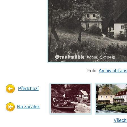
Foto:
Archiv občans
Předchozí
Na začátek
Všechn