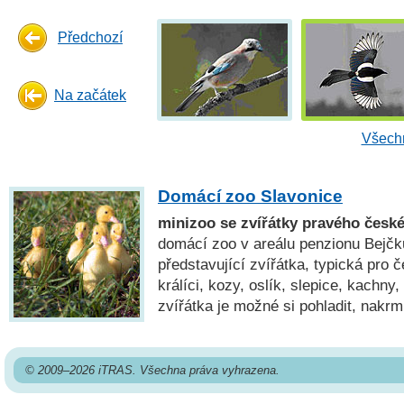
Předchozí
Na začátek
Všechn
Domácí zoo Slavonice
minizoo se zvířátky pravého česk
domácí zoo v areálu penzionu Bejčk
představující zvířátka, typická pro 
králíci, kozy, oslík, slepice, kachn
zvířátka je možné si pohladit, nakrm
© 2009–2026 iTRAS. Všechna práva vyhrazena.