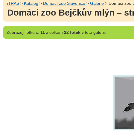
iTRAS
>
Katalog
>
Domácí zoo Slavonice
>
Galerie
> Domácí zoo B
Domácí zoo Bejčkův mlýn – st
Zobrazuji
fotku č.
11
z celkem
22 fotek
v této galerii.