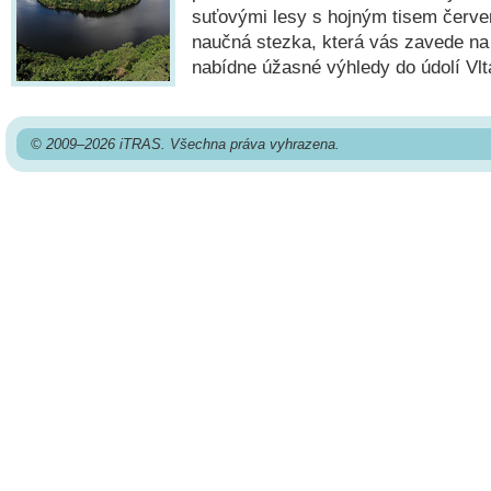
suťovými lesy s hojným tisem čer
naučná stezka, která vás zavede na 
nabídne úžasné výhledy do údolí Vlt
© 2009–2026 iTRAS. Všechna práva vyhrazena.