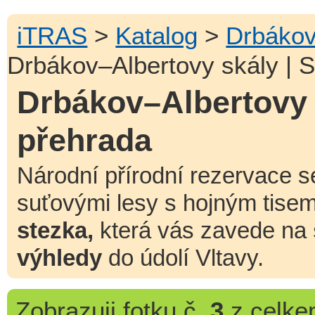
iTRAS
>
Katalog
>
Drbákov
Drbákov–Albertovy skály | 
Drbákov–Albertovy 
přehrada
Národní přírodní rezervace 
suťovými lesy s hojným tis
stezka,
která vás zavede na
výhledy
do údolí Vltavy.
Zobrazuji
fotku č.
3
z celk