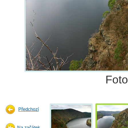
Fot
Předchozí
Na začátek