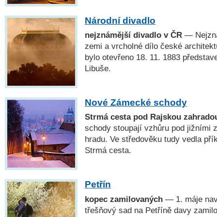
Národní divadlo
nejznámější divadlo v ČR
— Nejzná
zemi a vrcholné dílo české architekt
bylo otevřeno 18. 11. 1883 předsta
Libuše.
Nové Zámecké schody
Strmá cesta pod Rajskou zahrado
schody stoupají vzhůru pod jižními
hradu. Ve středověku tudy vedla přík
Strmá cesta.
Petřín
kopec zamilovaných
— 1. máje navš
třešňový sad na Petříně davy zamilo