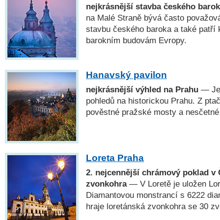
nejkrásnější stavba českého baro
na Malé Straně bývá často považová
stavbu českého baroka a také patří 
barokním budovám Evropy.
Hanavský pavilon
nejkrásnější výhled na Prahu
— Jed
pohledů na historickou Prahu. Z pta
pověstné pražské mosty a nesčetné
Loreta Praha
2. nejcennější chrámový poklad v 
zvonkohra
— V Loretě je uložen Lo
Diamantovou monstrancí s 6222 dia
hraje loretánská zvonkohra se 30 zv