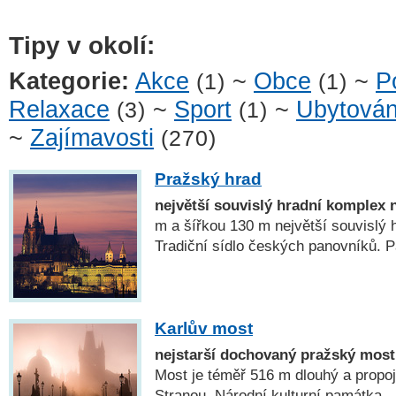
Tipy v okolí:
Kategorie:
Akce
~
Obce
~
P
(1)
(1)
Relaxace
~
Sport
~
Ubytován
(3)
(1)
~
Zajímavosti
(270)
Pražský hrad
největší souvislý hradní komplex 
m a šířkou 130 m největší souvislý 
Tradiční sídlo českých panovníků
Karlův most
nejstarší dochovaný pražský most
Most je téměř 516 m dlouhý a propo
Stranou. Národní kulturní památka.