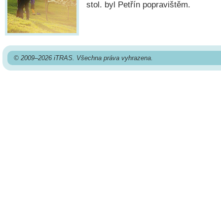
stol. byl Petřín popravištěm.
© 2009–2026 iTRAS. Všechna práva vyhrazena.