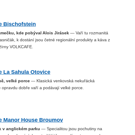
e Bischofstein
ámečku, kde pobýval Alois Jirásek
— Vaří tu rozmanitá
kvasničák, k dostání jsou četné regionální produkty a káva z
ažírny VOLKCAFE.
e La Sahula Otovice
ě, velké porce
— Klasická venkovská nekuřácká
 opravdu dobře vaří a podávají velké porce.
e Manor House Broumov
k v anglickém parku
— Specialitou jsou pochutiny na