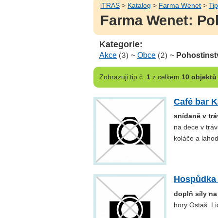
iTRAS
>
Katalog
>
Farma Wenet
>
Tip
Farma Wenet: Poh
Kategorie:
Akce
(3)
~
Obce
(2)
~
Pohostinst
Zobrazuji
tip č.
1
z celkem
10 objektů
Café bar K
snídaně v trá
na dece v tráv
koláče a laho
Hospůdka 
doplň síly na
hory Ostaš. Li