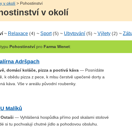
y v okolí
> Pohostinství
ostinství v okolí
ví
~
Relaxace
(4)
~
Sport
(5)
~
Ubytování
(5)
~
Výlety
(2)
~
Záb
typu
Pohostinství
pro
Farma Wenet
:
alírna Adršpach
vě, domácí koláče, pizza a poctivá káva
— Posnídáte
ě, k obědu pizza z pece, k mlsu čerstvě upečené dorty a
dná káva. Vše v areálu původní roubenky.
U Malíků
 Ostaši
— Vyhlášená hospůdka přímo pod skalami stolové
dé si tu pochvalují chutné jídlo a pohodovou obsluhu.