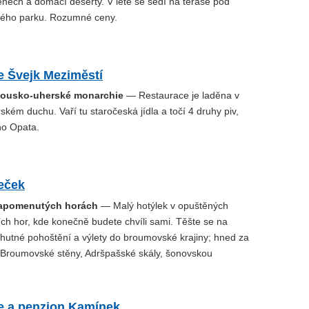
nech a domácí deserty. V létě se sedí na terase pod
kého parku. Rozumné ceny.
e Švejk Meziměstí
kousko-uherské monarchie
— Restaurace je laděna v
kém duchu. Vaří tu staročeská jídla a točí 4 druhy piv,
ho Opata.
eček
zapomenutých horách
— Malý hotýlek v opuštěných
ch hor, kde konečně budete chvíli sami. Těšte se na
chutné pohoštění a výlety do broumovské krajiny; hned za
roumovské stěny, Adršpašské skály, šonovskou
e a penzion Kamínek