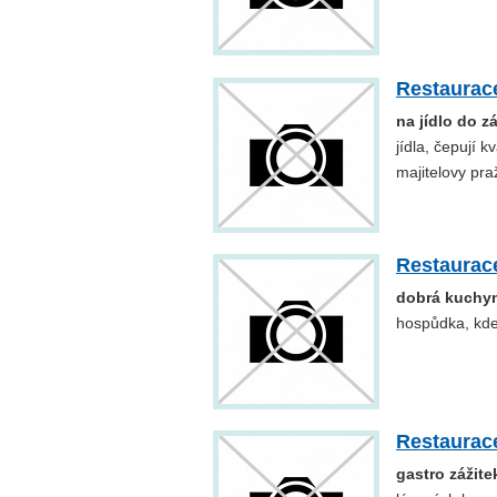
Restaurac
na jídlo do z
jídla, čepují 
majitelovy pr
Restaurac
dobrá kuchyn
hospůdka, kde
Restaurac
gastro zážite