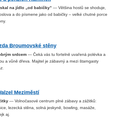
skal na jídlo „od babičky“
— Většina hostů se shoduje,
 doslova a do písmene jako od babičky – velké chutné porce
ny.
zda Broumovské stěny
obrým srdcem
— Čeká vás tu fortelně uvařená polévka a
rbu a vůně dřeva. Majitel je zábavný a mezi štamgasty
z.
alzel Meziměstí
žitky
— Volnočasové centrum plné zábavy a zážitků:
nice, lezecká stěna, solná jeskyně, bowling, masáže,
jk aj.