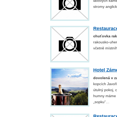
lávových kame
stromy anglic
Restaurac
chuťovka ra
rakousko-uhers
včetně místní
Hotel Zám
dovolená v 
kopcích Javoří
útulný pokoj, 
humny máme B
„sopku“…
Restaurac