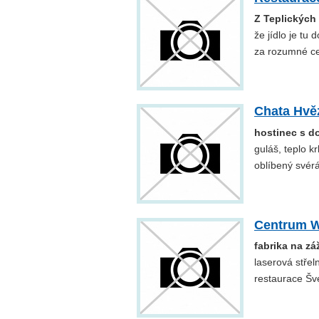
Z Teplických 
že jídlo je tu
za rozumné ce
Chata Hvě
hostinec s d
guláš, teplo k
oblíbený svérá
Centrum W
fabrika na zá
laserová střel
restaurace Šve