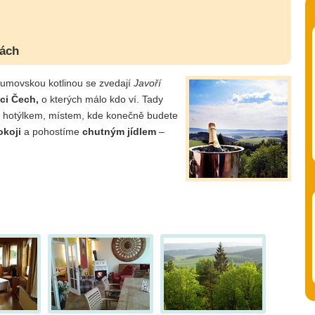
ách
umovskou kotlinou se zvedají
Javoří
ci Čech,
o kterých málo kdo ví. Tady
hotýlkem, místem, kde konečně budete
okoji
a pohostíme
chutným jídlem
–