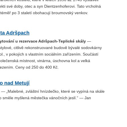
tekti své doby, otec a syn Dientzenhoferovi. Tato vrcholná
 téměř po 3 staletí obohacují broumovský venkov.
ita Adršpach
tování u rezervace Adršpach-Teplické skály
—
stylové, citlivě rekonstruované budově bývalé sodovkárny
stol., v pokojích s vlastním sociálním zařízením. Součástí
olečenská místnost, vinárna, úschovna kol a velká
ezením. Ceny od 250 do 400 Kč.
o nad Metují
— „Malebné, zvláštní hnízdečko, které se vypíná na skále
ko směle myšlená městečka vánočních jeslí.“ — Jan