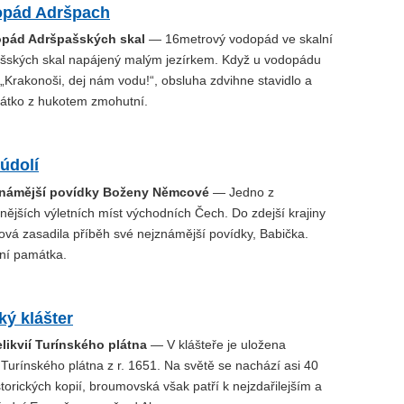
opád Adršpach
opád Adršpašských skal
— 16metrový vodopád ve skalní
ašských skal napájený malým jezírkem. Když u vodopádu
 „Krakonoši, dej nám vodu!“, obsluha zdvihne stavidlo a
átko z hukotem zmohutní.
údolí
jznámější povídky Boženy Němcové
— Jedno z
ějších výletních míst východních Čech. Do zdejší krajiny
á zasadila příběh své nejznámější povídky, Babička.
rní památka.
ý klášter
likvií Turínského plátna
— V klášteře je uložena
 Turínského plátna z r. 1651. Na světě se nachází asi 40
orických kopií, broumovská však patří k nejzdařilejším a