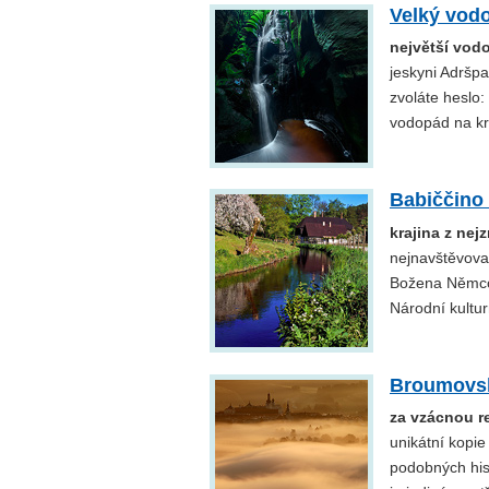
Velký vod
největší vod
jeskyni Adršp
zvoláte heslo:
vodopád na kr
Babiččino 
krajina z ne
nejnavštěvovan
Božena Němcov
Národní kultu
Broumovsk
za vzácnou re
unikátní kopie
podobných hist