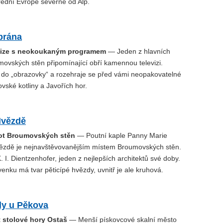
třední Evropě severně od Alp.
brána
evize s neokoukaným programem
— Jeden z hlavních
ovských stěn připomínající obří kamennou televizi.
 do „obrazovky“ a rozehraje se před vámi neopakovatelné
ské kotliny a Javořích hor.
Hvězdě
not Broumovských stěn
— Poutní kaple Panny Marie
zdě je nejnavštěvovanějším místem Broumovských stěn.
K. I. Dientzenhofer, jeden z nejlepších architektů své doby.
venku má tvar pěticípé hvězdy, uvnitř je ale kruhová.
ly u Pěkova
t stolové hory Ostaš
— Menší pískovcové skalní město