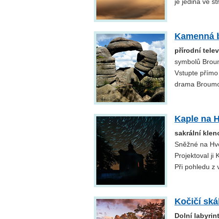
je jediná ve s
Kamenná 
přírodní tel
symbolů Broum
Vstupte přímo
drama Broumov
Kaple na 
sakrální kle
Sněžné na Hvě
Projektoval ji 
Při pohledu z 
Kočičí ská
Dolní labyrin