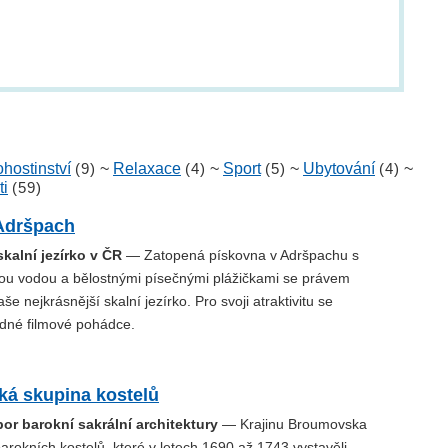
hostinství
(9)
~
Relaxace
(4)
~
Sport
(5)
~
Ubytování
(4)
~
ti
(59)
Adršpach
skalní jezírko v ČR
— Zatopená pískovna v Adršpachu s
tou vodou a bělostnými písečnými plážičkami se právem
e nejkrásnější skalní jezírko. Pro svoji atraktivitu se
edné filmové pohádce.
á skupina kostelů
or barokní sakrální architektury
— Krajinu Broumovska
arokních kostelů, které v letech 1690 až 1743 vystavěli