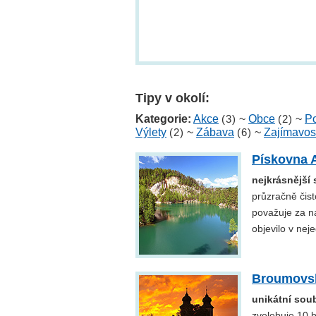
Tipy v okolí:
Kategorie:
Akce
(3)
~
Obce
(2)
~
Po
Výlety
(2)
~
Zábava
(6)
~
Zajímavos
Pískovna 
nejkrásnější 
průzračně čis
považuje za naš
objevilo v nej
Broumovsk
unikátní soub
zvelebuje 10 b