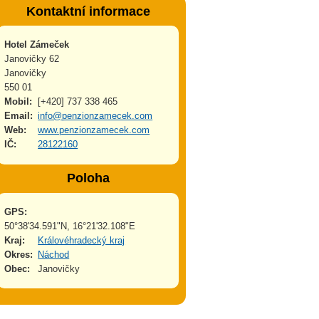
Kontaktní informace
Hotel Zámeček
Janovičky 62
Janovičky
550 01
Mobil:
[+420] 737 338 465
Email:
info@penzionzamecek.com
Web:
www.penzionzamecek.com
IČ:
28122160
Poloha
GPS:
50°38'34.591"N, 16°21'32.108"E
Kraj:
Královéhradecký kraj
Okres:
Náchod
Obec:
Janovičky