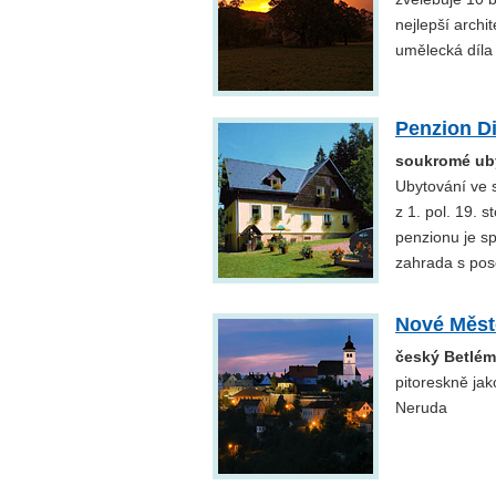
nejlepší archi
umělecká díla
Penzion D
soukromé uby
Ubytování ve 
z 1. pol. 19. 
penzionu je sp
zahrada s pos
Nové Měst
český Betlém
pitoreskně ja
Neruda