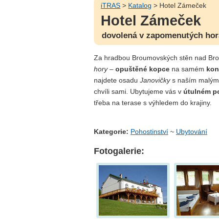
iTRAS
>
Katalog
> Hotel Zámeček
Hotel Zámeček
dovolená v zapomenutých hor
Za hradbou Broumovských stěn nad Bro
hory
–
opuštěné kopce
na samém
kon
najdete osadu
Janovičky
s naším malým 
chvíli sami. Ubytujeme vás v
útulném p
třeba na terase s výhledem do krajiny.
Kategorie:
Pohostinství
~
Ubytování
Fotogalerie: