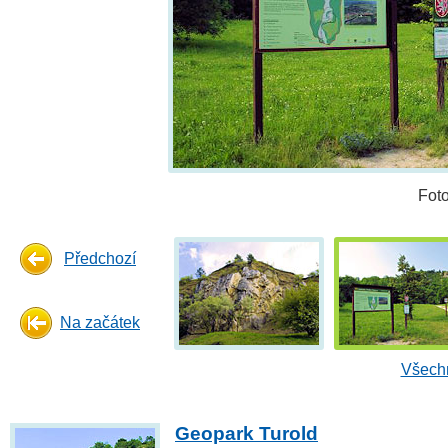
Fot
Předchozí
Na začátek
Všechn
Geopark Turold