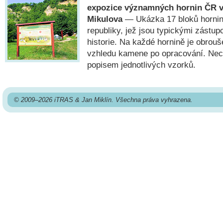
expozice významných hornin ČR v
Mikulova
— Ukázka 17 bloků hornin
republiky, jež jsou typickými zástup
historie. Na každé hornině je obrou
vzhledu kamene po opracování. Nech
popisem jednotlivých vzorků.
© 2009–2026 iTRAS & Jan Miklín. Všechna práva vyhrazena.