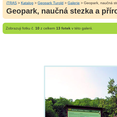
iTRAS
>
Katalog
>
Geopark Turold
>
Galerie
> Geopark, naučná ste
Geopark, naučná stezka a příro
Zobrazuji
fotku č.
10
z celkem
13 fotek
v této galerii.