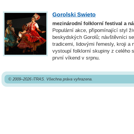
Gorolski Swieto
mezinárodní folklorní festival a n
Populární akce, připomínající styl ži
beskydských Gorolů; návštěvníci se
tradicemi, lidovými řemesly, kroji a
vystoupí folklorní skupiny z celého 
první víkend v srpnu.
© 2009–2026 iTRAS. Všechna práva vyhrazena.