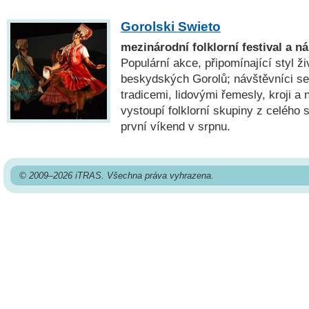
Gorolski Swieto
mezinárodní folklorní festival a n
Populární akce, připomínající styl ži
beskydských Gorolů; návštěvníci se
tradicemi, lidovými řemesly, kroji a
vystoupí folklorní skupiny z celého 
první víkend v srpnu.
© 2009–2026 iTRAS. Všechna práva vyhrazena.