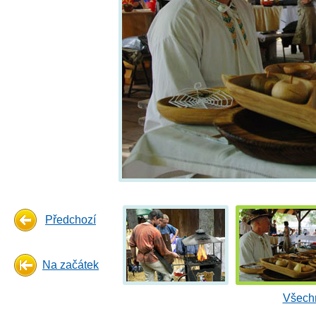
Předchozí
Na začátek
Všechn