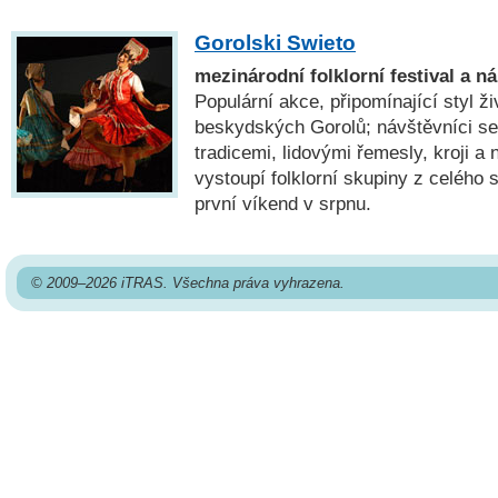
Gorolski Swieto
mezinárodní folklorní festival a n
Populární akce, připomínající styl ži
beskydských Gorolů; návštěvníci se
tradicemi, lidovými řemesly, kroji a
vystoupí folklorní skupiny z celého 
první víkend v srpnu.
© 2009–2026 iTRAS. Všechna práva vyhrazena.