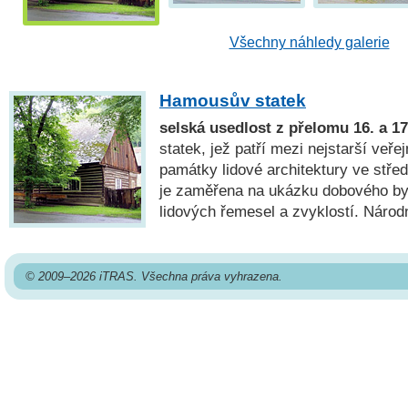
Všechny náhledy galerie
Hamousův statek
selská usedlost z přelomu 16. a 17.
statek, jež patří mezi nejstarší veře
památky lidové architektury ve stř
je zaměřena na ukázku dobového byd
lidových řemesel a zvyklostí. Národ
© 2009–2026 iTRAS. Všechna práva vyhrazena.