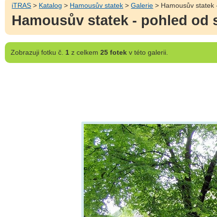
iTRAS
>
Katalog
>
Hamousův statek
>
Galerie
> Hamousův statek -
Hamousův statek - pohled od s
Zobrazuji
fotku č.
1
z celkem
25 fotek
v této galerii.