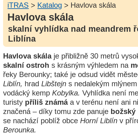
iTRAS
>
Katalog
> Havlova skála
Havlova skála
skalní vyhlídka nad meandrem 
Liblína
Havlova skála
je přibližně 30 metrů vyso
skalní ostroh
s krásným výhledem na
m
řeky Berounky; také je odsud vidět měst
Liblín,
hrad
Libštejn
s nedalekým mlýnem
vodácký kemp
Kobylka.
Vyhlídka není me
turisty
příliš známá
a v terénu není ani ni
značená – díky tomu zde panuje
božský 
se nachází poblíž obce
Horní Liblín
v pří
Berounka.