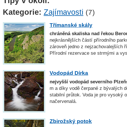
Tipy v okolí:
Kategorie:
Zajímavosti
(7)
Třímanské skály
chráněná skaliska nad řekou Ber
nejkrásnějších částí přírodního par
zároveň jedno z nejzachovalejších ř
Přírodní rezervace se strmými a vy
Vodopád Dírka
nejvyšší vodopád severního Plzeň
m a díky vodě čerpané z bývalých 
stabilní průtok. Voda je pro vysoký 
načervenalá.
Zbirožský potok