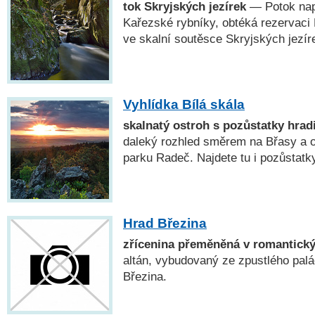
tok Skryjských jezírek
— Potok napá
Kařezské rybníky, obtéká rezervaci 
ve skalní soutěsce Skryjských jezír
Vyhlídka Bílá skála
skalnatý ostroh s pozůstatky hrad
daleký rozhled směrem na Břasy a ok
parku Radeč. Najdete tu i pozůstatk
Hrad Březina
zřícenina přeměněná v romantický
altán, vybudovaný ze zpustlého pal
Březina.