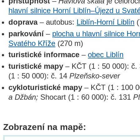
přístupnost
–
Havlova skála
je celoroč
hlavní silnice Horní Liblín–Újezd u Svat
doprava
– autobus:
Liblín-Horní Liblín
(
parkování
–
plocha u hlavní silnice Hor
Svatého Kříže
(270 m)
turistické informace
–
obec Liblín
turistické mapy
– KČT (1 : 50 000): č.
(1 : 50 000): č. 14
Plzeňsko-sever
cykloturistické mapy
– KČT (1 : 100 0
a Džbán;
Shocart (1 : 60 000): č. 131
P
Zobrazení na mapě: