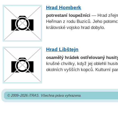
Hrad Homberk
potrestaní loupežníci
— Hrad zřejmě
Heřman z rodu Buziců. Jeho potomci a
královské vojsko hrad dobylo.
Hrad Libštejn
osamělý hrádek ostřelovaný husit
krušné chvilky, když jej oblehli husit
okolních vyšších kopců. Kulturní pa
© 2009–2026 iTRAS. Všechna práva vyhrazena.