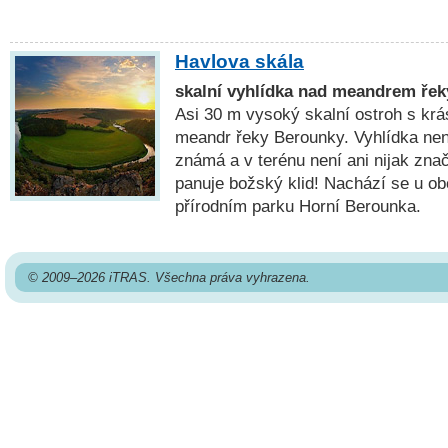
Havlova skála
skalní vyhlídka nad meandrem řek
Asi 30 m vysoký skalní ostroh s k
meandr řeky Berounky. Vyhlídka není 
známá a v terénu není ani nijak zna
panuje božský klid! Nachází se u obc
přírodním parku Horní Berounka.
© 2009–2026 iTRAS. Všechna práva vyhrazena.