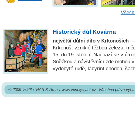
Všechn
Historický důl Kovárna
největší důlní dílo v Krkonoších
— 
Krkonoš, vzniklé těžbou železa, měd
15. do 19. století. Nachází se v út
Sněžkou a návštěvníci zde mohou v
vydobyté rudě, labyrint chodeb, šach
© 2009–2026 iTRAS & Archiv www.veselyvylet.cz. Všechna práva vyhr