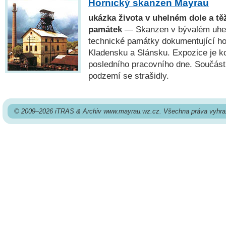
Hornický skanzen Mayrau
ukázka života v uhelném dole a tě
památek
— Skanzen v bývalém uhel
technické památky dokumentující ho
Kladensku a Slánsku. Expozice je k
posledního pracovního dne. Součástí
podzemí se strašidly.
© 2009–2026 iTRAS & Archiv www.mayrau.wz.cz. Všechna práva vyhra