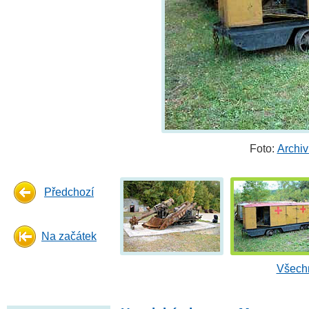
Foto:
Archi
Předchozí
Na začátek
Všechn