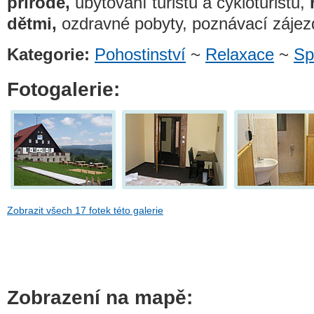
přírodě,
ubytování turistů a cykloturistů,
dětmi,
ozdravné pobyty, poznávací zájez
Kategorie:
Pohostinství
~
Relaxace
~
Sp
Fotogalerie:
Zobrazit všech 17 fotek této galerie
Zobrazení na mapě: