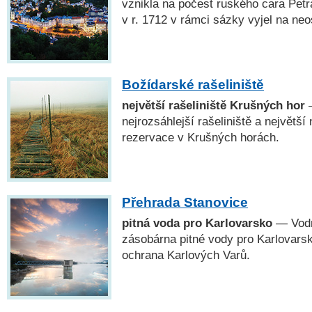
vznikla na počest ruského cara Petra
v r. 1712 v rámci sázky vyjel na ne
Božídarské rašeliniště
největší rašeliniště Krušných hor
—
nejrozsáhlejší rašeliniště a největší
rezervace v Krušných horách.
Přehrada Stanovice
pitná voda pro Karlovarsko
— Vodní
zásobárna pitné vody pro Karlovars
ochrana Karlových Varů.