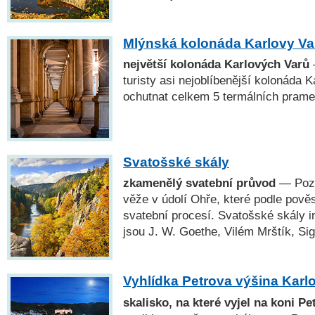
Mlýnská kolonáda Karlovy Va
největší kolonáda Karlových Varů
turisty asi nejoblíbenější kolonáda 
ochutnat celkem 5 termálních prame
Svatošské skály
zkamenělý svatební průvod
— Pozo
věže v údolí Ohře, které podle pově
svatební procesí. Svatošské skály i
jsou J. W. Goethe, Vilém Mrštík, Si
Vyhlídka Petrova výšina Karl
skalisko, na které vyjel na koni Pet