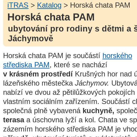
iTRAS
>
Katalog
> Horská chata PAM
Horská chata PAM
ubytování pro rodiny s dětmi a š
Jáchymově
Horská chata PAM je součástí
horského
střediska PAM
, které se nachází
v krásném prostředí
Krušných hor nad 
lázeňského městečka
Jáchymov.
Ubytová
nabízí ve dvou až pětilůžkových pokojích
vlastním sociálním zařízením. Součástí c
společná plně vybavená
kuchyně,
společ
terasa
a úschovna lyží a kol. Chata ve sp
zázemím horského střediska PAM je vho