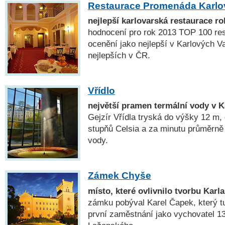
Restaurace Promenáda Karlo
nejlepší karlovarská restaurace r
hodnocení pro rok 2013 TOP 100 res
ocenění jako nejlepší v Karlových V
nejlepších v ČR.
Vřídlo
největší pramen termální vody v 
Gejzír Vřídla tryská do výšky 12 m, 
stupňů Celsia a za minutu průměrně 
vody.
Zámek Chyše
místo, které ovlivnilo tvorbu Karl
zámku pobýval Karel Čapek, který tu
první zaměstnání jako vychovatel 1