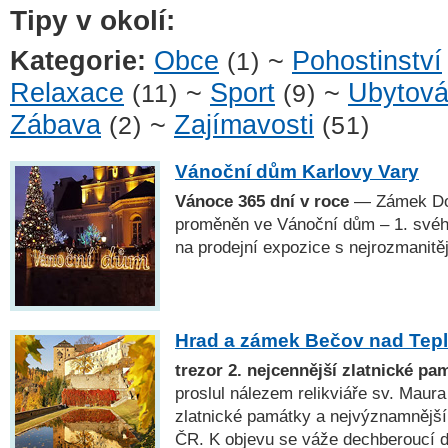
Tipy v okolí:
Kategorie:
Obce
~
Pohostinství
(1)
Relaxace
~
Sport
~
Ubytová
(11)
(9)
Zábava
~
Zajímavosti
(2)
(51)
Vánoční dům Karlovy Vary
Vánoce 365 dní v roce
— Zámek Dou
proměněn ve Vánoční dům – 1. svéh
na prodejní expozice s nejrozmanitě
Hrad a zámek Bečov nad Tep
trezor 2. nejcennější zlatnické pa
proslul nálezem relikviáře sv. Maura
zlatnické památky a nejvýznamnějš
ČR. K objevu se váže dechberoucí de