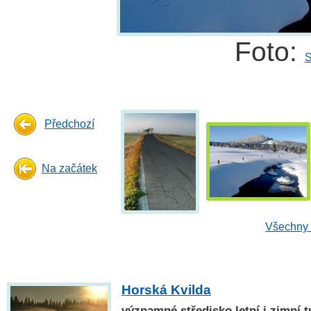
Foto:
S
Předchozí
Na začátek
Všechny 
Horská Kvilda
významné středisko letní i zimní 