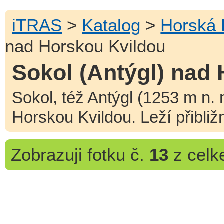
iTRAS
>
Katalog
>
Horská 
nad Horskou Kvildou
Sokol (Antýgl) nad
Sokol, též Antýgl (1253 m n. 
Horskou Kvildou. Leží přibli
Zobrazuji
fotku č.
13
z cel