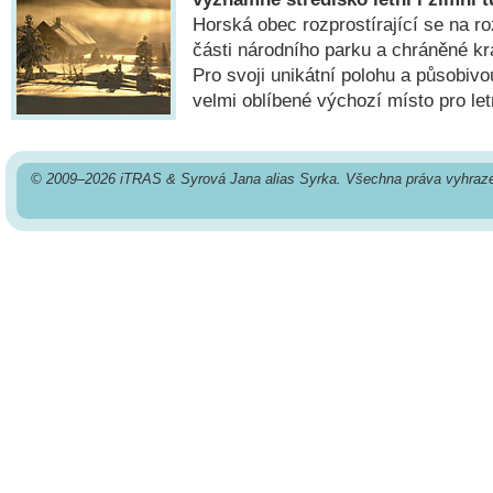
Horská obec rozprostírající se na roz
části národního parku a chráněné kr
Pro svoji unikátní polohu a působivo
velmi oblíbené výchozí místo pro letn
© 2009–2026 iTRAS & Syrová Jana alias Syrka. Všechna práva vyhraz